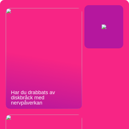
Har du drabbats av
diskbråck med
nervpåverkan