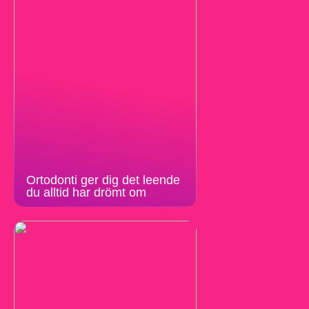
Ortodonti ger dig det leende
du alltid har drömt om