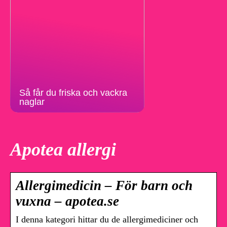
Så får du friska och vackra
naglar
Apotea allergi
Allergimedicin – För barn och
vuxna – apotea.se
I denna kategori hittar du de allergimediciner och