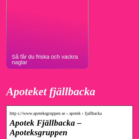
Så får du friska och vackra
naglar
Apoteket fjällbacka
http s://www.apoteksgruppen.se › apotek › fjallbacka
Apotek Fjällbacka –
Apoteksgruppen