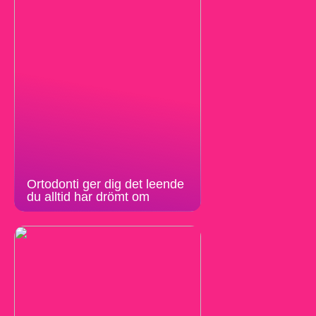
Ortodonti ger dig det leende
du alltid har drömt om