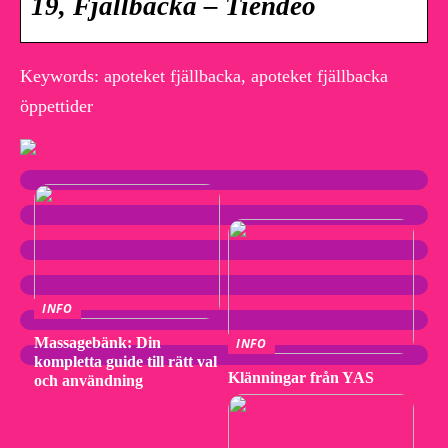
19, Fjällbacka – Tiendeo
Keywords: apoteket fjällbacka, apoteket fjällbacka
öppettider
INFO
Massagebänk: Din
INFO
kompletta guide till rätt val
Klänningar från YAS
och användning