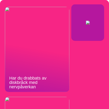
Har du drabbats av
diskbråck med
nervpåverkan