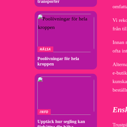
transporter
omfatt
Vi rek
från ti
Innan n
HÄLSA
ofta in
Poolövningar för hela
Alterna
kroppen
e-buti
kunska
beställ
Ensk
INFO
Upptäck hur segling kan
Trustpi
förbättra din hälsa