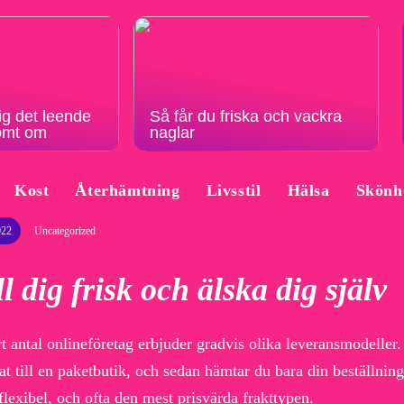
ig det leende
Så får du friska och vackra
römt om
naglar
Kost
Återhämtning
Livsstil
Hälsa
Skönh
022
Uncategorized
l dig frisk och älska dig själv
rt antal onlineföretag erbjuder gradvis olika leveransmodeller.
at till en paketbutik, och sedan hämtar du bara din beställnin
 flexibel, och ofta den mest prisvärda frakttypen.