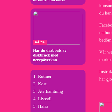
konsume
du han
Facebo
nätbuti
bedöma
HÄLSA
Har du drabbats av
Vår web
diskbråck med
markna
nervpåverkan
Instruk
Rutiner
har gj
Kost
Återhämtning
Livsstil
Hälsa