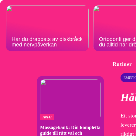
Har du drabbats av diskbråck
Ortodonti ger d
med nervpåverkan
du alltid har d
Rutiner
23/03/2
Hål
Ett sto
INFO
leverer
Massagebänk: Din kompletta
guide till rätt val och
riktigt