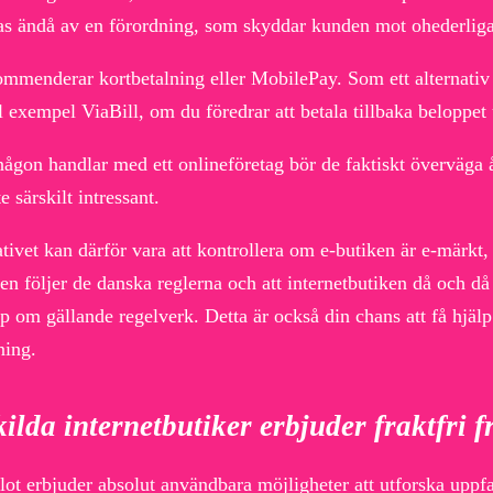
as ändå av en förordning, som skyddar kunden mot ohederliga 
ommenderar kortbetalning eller MobilePay. Som ett alternativ 
ll exempel ViaBill, om du föredrar att betala tillbaka beloppet
ågon handlar med ett onlineföretag bör de faktiskt överväga å
te särskilt intressant.
tivet kan därför vara att kontrollera om e-butiken är e-märkt,
ken följer de danska reglerna och att internetbutiken då och 
p om gällande regelverk. Detta är också din chans att få hjäl
ning.
ilda internetbutiker erbjuder fraktfri f
lot erbjuder absolut användbara möjligheter att utforska uppf