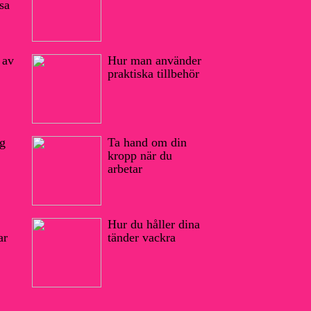
lsa
 av
Hur man använder
praktiska tillbehör
ig
Ta hand om din
kropp när du
arbetar
Hur du håller dina
ar
tänder vackra
Hur man
använder
Ta hand om din
praktiska
kropp när du